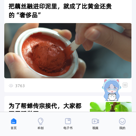
把藕丝融进印泥里，就成了比黄金还贵
的“奢侈品”

3763

为了帮蝉传宗接代，大家都
不用睡觉了
首页
科创
电子书
视频
我的
1小时前
2517
