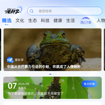
人工智能

基因检测
精选
文化
生态
科技
健康
生活
人
漫科学
中国从古巴费力引进的牛蛙，咋就成了入侵物种
07
2026/08
每日科普
星期五
为了帮蝉传宗接代，大家都不用睡觉了